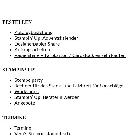
BESTELLEN
Katalogbestellung
Stampin’ Up! Adventskalender
Designerpapier Share
Auftragsarbeiten
Papiershare – Farbkarton / Cardstock einzeln kaufen
STAMPIN‘ UP!
Stempelparty
Rechner für das Stanz- und Falzbrett für Umschläge
Workshops
Stampin’ Up! Beraterin werden
Angebote
TERMINE
Termine
Vera’s Stempelstammtisch