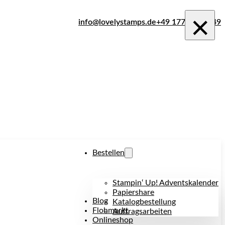
×
info@lovelystamps.de
+49 177 242 1849
Bestellen
Stampin‘ Up! Adventskalender
Papiershare
Blog
Katalogbestellung
Flohmarkt
Auftragsarbeiten
Onlineshop