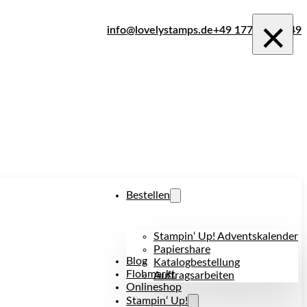
×
info@lovelystamps.de
+49 177 242 1849
Bestellen
Stampin‘ Up! Adventskalender
Papiershare
Blog
Katalogbestellung
Flohmarkt
Auftragsarbeiten
Onlineshop
Stampin‘ Up!