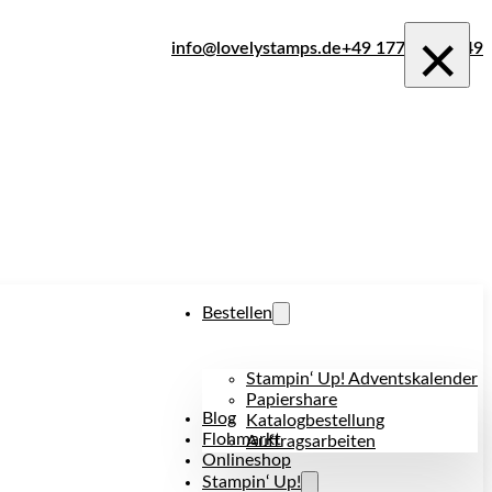
×
info@lovelystamps.de
+49 177 242 1849
Bestellen
Stampin‘ Up! Adventskalender
Papiershare
Blog
Katalogbestellung
Flohmarkt
Auftragsarbeiten
Onlineshop
Stampin‘ Up!