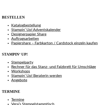
BESTELLEN
Katalogbestellung
Stampin’ Up! Adventskalender
Designerpapier Share
Auftragsarbeiten
Papiershare – Farbkarton / Cardstock einzeln kaufen
STAMPIN‘ UP!
Stempelparty
Rechner für das Stanz- und Falzbrett für Umschläge
Workshops
Stampin’ Up! Beraterin werden
Angebote
TERMINE
Termine
Vera’s Stempelstammtisch