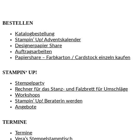
BESTELLEN
Katalogbestellung
Stampin’ Up! Adventskalender
Designerpapier Share
Auftragsarbeiten
Papiershare – Farbkarton / Cardstock einzeln kaufen
STAMPIN‘ UP!
Stempelparty
Rechner für das Stanz- und Falzbrett für Umschläge
Workshops
Stampin’ Up! Beraterin werden
Angebote
TERMINE
Termine
Vera’s Stempelstammtisch