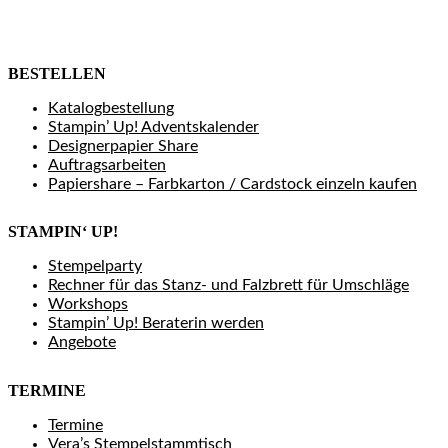
BESTELLEN
Katalogbestellung
Stampin’ Up! Adventskalender
Designerpapier Share
Auftragsarbeiten
Papiershare – Farbkarton / Cardstock einzeln kaufen
STAMPIN‘ UP!
Stempelparty
Rechner für das Stanz- und Falzbrett für Umschläge
Workshops
Stampin’ Up! Beraterin werden
Angebote
TERMINE
Termine
Vera’s Stempelstammtisch