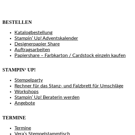
BESTELLEN
Katalogbestellung
Stampin’ Up! Adventskalender
Designerpapier Share
Auftragsarbeiten
Papiershare – Farbkarton / Cardstock einzeln kaufen
STAMPIN‘ UP!
Stempelparty
Rechner für das Stanz- und Falzbrett für Umschläge
Workshops
Stampin’ Up! Beraterin werden
Angebote
TERMINE
Termine
Vera’s Stempelstammtisch