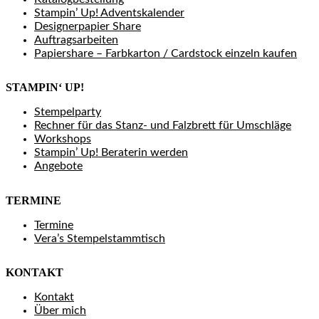
Stampin’ Up! Adventskalender
Designerpapier Share
Auftragsarbeiten
Papiershare – Farbkarton / Cardstock einzeln kaufen
STAMPIN‘ UP!
Stempelparty
Rechner für das Stanz- und Falzbrett für Umschläge
Workshops
Stampin’ Up! Beraterin werden
Angebote
TERMINE
Termine
Vera’s Stempelstammtisch
KONTAKT
Kontakt
Über mich