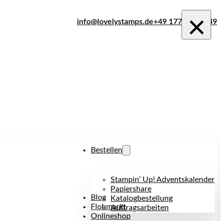
×
info@lovelystamps.de
+49 177 242 1849
Bestellen
Stampin‘ Up! Adventskalender
Papiershare
Blog
Katalogbestellung
Flohmarkt
Auftragsarbeiten
Onlineshop