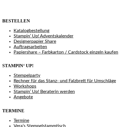
BESTELLEN
Katalogbestellung
Stampin’ Up! Adventskalender
Designerpapier Share
Auftragsarbeiten
Papiershare – Farbkarton / Cardstock einzeln kaufen
STAMPIN‘ UP!
Stempelparty
Rechner für das Stanz- und Falzbrett für Umschläge
Workshops
Stampin’ Up! Beraterin werden
Angebote
TERMINE
Termine
Vera’s Stempelstammtisch