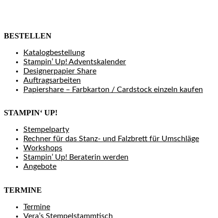
BESTELLEN
Katalogbestellung
Stampin’ Up! Adventskalender
Designerpapier Share
Auftragsarbeiten
Papiershare – Farbkarton / Cardstock einzeln kaufen
STAMPIN‘ UP!
Stempelparty
Rechner für das Stanz- und Falzbrett für Umschläge
Workshops
Stampin’ Up! Beraterin werden
Angebote
TERMINE
Termine
Vera’s Stempelstammtisch