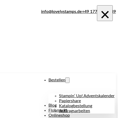
×
info@lovelystamps.de
+49 177 242 1849
Bestellen
Stampin‘ Up! Adventskalender
Papiershare
Blog
Katalogbestellung
Flohmarkt
Auftragsarbeiten
Onlineshop