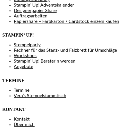
Stampin’ Up! Adventskalender
Designerpapier Share
Auftragsarbeiten
Papiershare – Farbkarton / Cardstock einzeln kaufen
STAMPIN‘ UP!
Stempelparty
Rechner für das Stanz- und Falzbrett für Umschläge
Workshops
Stampin’ Up! Beraterin werden
Angebote
TERMINE
Termine
Vera’s Stempelstammtisch
KONTAKT
Kontakt
Über mich