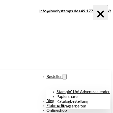
×
info@lovelystamps.de
+49 177 242 1849
Bestellen
Stampin‘ Up! Adventskalender
Papiershare
Blog
Katalogbestellung
Flohmarkt
Auftragsarbeiten
Onlineshop