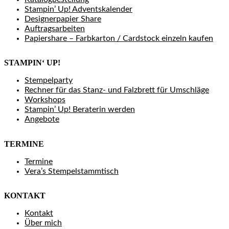
Stampin’ Up! Adventskalender
Designerpapier Share
Auftragsarbeiten
Papiershare – Farbkarton / Cardstock einzeln kaufen
STAMPIN‘ UP!
Stempelparty
Rechner für das Stanz- und Falzbrett für Umschläge
Workshops
Stampin’ Up! Beraterin werden
Angebote
TERMINE
Termine
Vera’s Stempelstammtisch
KONTAKT
Kontakt
Über mich