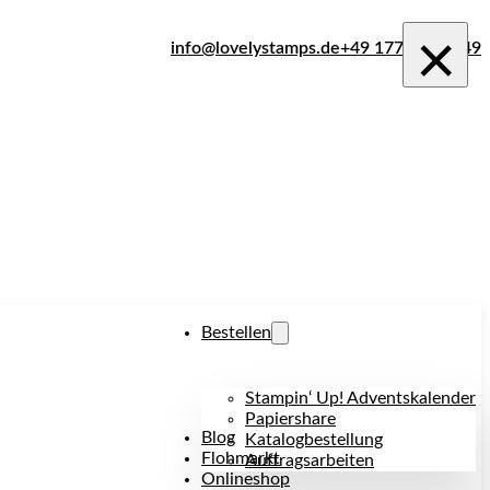
×
info@lovelystamps.de
+49 177 242 1849
Bestellen
Stampin‘ Up! Adventskalender
Papiershare
Blog
Katalogbestellung
Flohmarkt
Auftragsarbeiten
Onlineshop