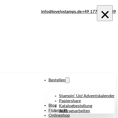
×
info@lovelystamps.de
+49 177 242 1849
Bestellen
Stampin‘ Up! Adventskalender
Papiershare
Blog
Katalogbestellung
Flohmarkt
Auftragsarbeiten
Onlineshop