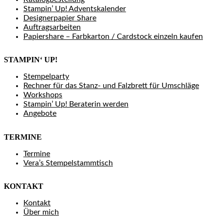
Stampin’ Up! Adventskalender
Designerpapier Share
Auftragsarbeiten
Papiershare – Farbkarton / Cardstock einzeln kaufen
STAMPIN‘ UP!
Stempelparty
Rechner für das Stanz- und Falzbrett für Umschläge
Workshops
Stampin’ Up! Beraterin werden
Angebote
TERMINE
Termine
Vera’s Stempelstammtisch
KONTAKT
Kontakt
Über mich