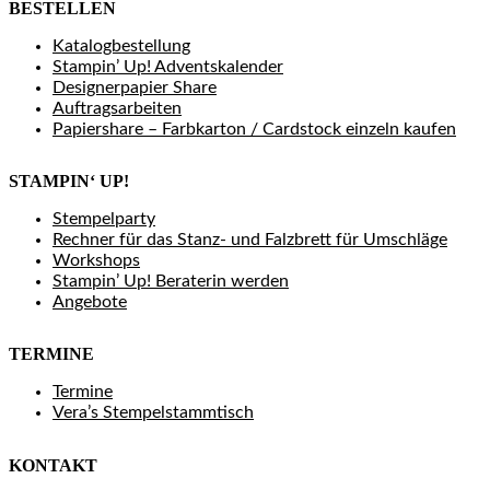
BESTELLEN
Katalogbestellung
Stampin’ Up! Adventskalender
Designerpapier Share
Auftragsarbeiten
Papiershare – Farbkarton / Cardstock einzeln kaufen
STAMPIN‘ UP!
Stempelparty
Rechner für das Stanz- und Falzbrett für Umschläge
Workshops
Stampin’ Up! Beraterin werden
Angebote
TERMINE
Termine
Vera’s Stempelstammtisch
KONTAKT