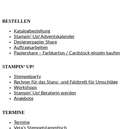
BESTELLEN
Katalogbestellung
Stampin’ Up! Adventskalender
Designerpapier Share
Auftragsarbeiten
Papiershare – Farbkarton / Cardstock einzeln kaufen
STAMPIN‘ UP!
Stempelparty
Rechner für das Stanz- und Falzbrett für Umschläge
Workshops
Stampin’ Up! Beraterin werden
Angebote
TERMINE
Termine
Vera’s Stempelstammtisch