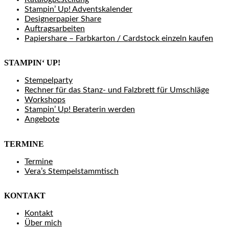
Stampin’ Up! Adventskalender
Designerpapier Share
Auftragsarbeiten
Papiershare – Farbkarton / Cardstock einzeln kaufen
STAMPIN‘ UP!
Stempelparty
Rechner für das Stanz- und Falzbrett für Umschläge
Workshops
Stampin’ Up! Beraterin werden
Angebote
TERMINE
Termine
Vera’s Stempelstammtisch
KONTAKT
Kontakt
Über mich