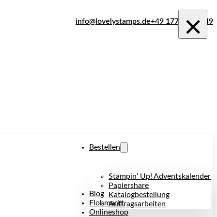
×
info@lovelystamps.de
+49 177 242 1849
Bestellen
Stampin‘ Up! Adventskalender
Papiershare
Blog
Katalogbestellung
Flohmarkt
Auftragsarbeiten
Onlineshop