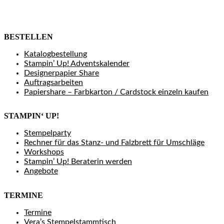
BESTELLEN
Katalogbestellung
Stampin’ Up! Adventskalender
Designerpapier Share
Auftragsarbeiten
Papiershare – Farbkarton / Cardstock einzeln kaufen
STAMPIN‘ UP!
Stempelparty
Rechner für das Stanz- und Falzbrett für Umschläge
Workshops
Stampin’ Up! Beraterin werden
Angebote
TERMINE
Termine
Vera’s Stempelstammtisch