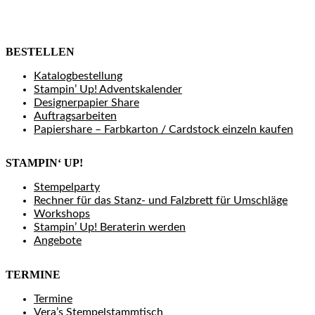
BESTELLEN
Katalogbestellung
Stampin’ Up! Adventskalender
Designerpapier Share
Auftragsarbeiten
Papiershare – Farbkarton / Cardstock einzeln kaufen
STAMPIN‘ UP!
Stempelparty
Rechner für das Stanz- und Falzbrett für Umschläge
Workshops
Stampin’ Up! Beraterin werden
Angebote
TERMINE
Termine
Vera’s Stempelstammtisch