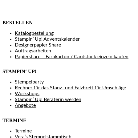
BESTELLEN
Katalogbestellung
Stampin’ Up! Adventskalender
Designerpapier Share
Auftragsarbeiten
Papiershare – Farbkarton / Cardstock einzeln kaufen
STAMPIN‘ UP!
Stempelparty
Rechner für das Stanz- und Falzbrett für Umschläge
Workshops
Stampin’ Up! Beraterin werden
Angebote
TERMINE
Termine
Vera’s Stempelstammtisch