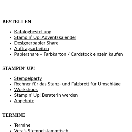
BESTELLEN
Katalogbestellung
Stampin’ Up! Adventskalender
Designerpapier Share
Auftragsarbeiten
Papiershare – Farbkarton / Cardstock einzeln kaufen
STAMPIN‘ UP!
Stempelparty
Rechner für das Stanz- und Falzbrett für Umschläge
Workshops
Stampin’ Up! Beraterin werden
Angebote
TERMINE
Termine
Vera’s Stempelstammtisch